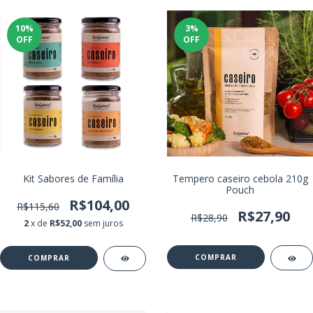
10
%
3
%
OFF
OFF
Kit Sabores de Família
Tempero caseiro cebola 210g
Pouch
R$104,00
R$115,60
R$27,90
R$28,90
2
x de
R$52,00
sem juros