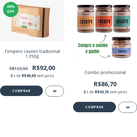
26
%
OFF
Tempero caseiro tradicional
1.350g
R$92,00
R$123,50
Combo promocional
2
x de
R$46,00
sem juros
R$86,70
2
x de
R$43,35
sem juros